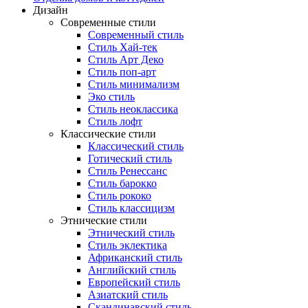
Дизайн
Современные стили
Современный стиль
Стиль Хай-тек
Стиль Арт Деко
Стиль поп-арт
Стиль минимализм
Эко стиль
Стиль неоклассика
Стиль лофт
Классические стили
Классический стиль
Готический стиль
Стиль Ренессанс
Стиль барокко
Стиль рококо
Стиль классицизм
Этнические стили
Этнический стиль
Стиль эклектика
Африканский стиль
Английский стиль
Европейский стиль
Азиатский стиль
Скандинавский стиль