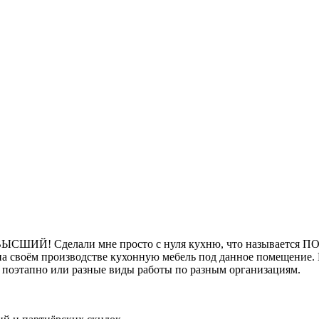
то ВЫСШИЙ! Сделали мне просто с нуля кухню, что называется П
на своём производстве кухонную мебель под данное помещение. Ку
сё поэтапно или разные виды работы по разным организациям.