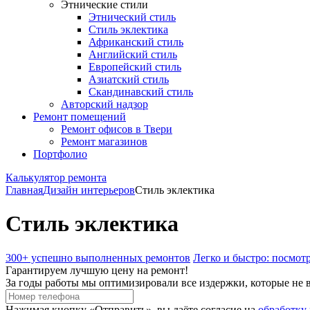
Этнические стили
Этнический стиль
Стиль эклектика
Африканский стиль
Английский стиль
Европейский стиль
Азиатский стиль
Скандинавский стиль
Авторский надзор
Ремонт помещений
Ремонт офисов в Твери
Ремонт магазинов
Портфолио
Калькулятор ремонта
Главная
Дизайн интерьеров
Стиль эклектика
Стиль эклектика
300+ успешно выполненных ремонтов
Легко и быстро: посмот
Гарантируем лучшую цену на ремонт!
За годы работы мы оптимизировали все издержки, которые не 
Нажимая кнопку «Отправить», вы даёте согласие на
обработку