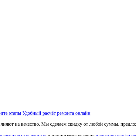
рите этапы
Удобный расчёт ремонта онлайн
влияют на качество. Мы сделаем скидку от любой суммы, предл
 персональных данных
и принимаете условия
политики конфиде