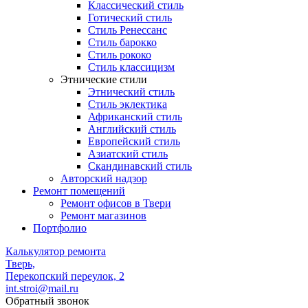
Классический стиль
Готический стиль
Стиль Ренессанс
Стиль барокко
Стиль рококо
Стиль классицизм
Этнические стили
Этнический стиль
Стиль эклектика
Африканский стиль
Английский стиль
Европейский стиль
Азиатский стиль
Скандинавский стиль
Авторский надзор
Ремонт помещений
Ремонт офисов в Твери
Ремонт магазинов
Портфолио
Калькулятор ремонта
Тверь,
Перекопский переулок, 2
int.stroi@mail.ru
Обратный звонок